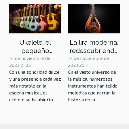
Ukelele, el
La lira moderna,
pequeño
redescubriendo
gigante de la
cuerdas
14 de noviembre de
14 de noviembre de
2023 21:05
2023 20:11
música moderna
olvidadas
Con una sonoridad dulce
En el vasto universo de
y una presencia cada vez
la música, numerosos
más notable en la
instrumentos han tejido
escena musical, el
melodías que narran la
ukelele se ha abierto...
historia de la...