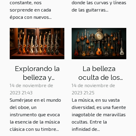
constante, nos
donde las curvas y líneas
sorprende en cada
de las guitarras...
época con nuevos...
Explorando la
La belleza
belleza y
oculta de los
complejidad del
instrumentos
14 de noviembre de
14 de noviembre de
2023 21:43
2023 21:25
oboe
menos
Sumérjase en el mundo
La música, en su vasta
conocidos
del oboe, un
diversidad, es una fuente
instrumento que evoca
inagotable de maravillas
la esencia de la música
ocultas. Entre la
clásica con su timbre...
infinidad de...