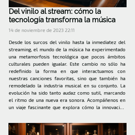
Del vinilo al stream: cómo la
tecnología transforma la música
14 de noviembre de 2023 22:11
Desde los surcos del vinilo hasta la inmediatez del
streaming, el mundo de la música ha experimentado
una metamorfosis tecnológica que pocos ámbitos
culturales pueden igualar. Este cambio no sólo ha
redefinido la forma en que interactuamos con
nuestras canciones favoritas, sino que también ha
remodelado la industria musical en su conjunto. La
evolución ha sido tanto audaz como sutil, marcando
el ritmo de una nueva era sonora. Acompáñenos en
un viaje fascinante que explora cómo la innovación
tecnológica ha transformado cada nota y melodía, y
cómo estos avances han alterado el panorama...