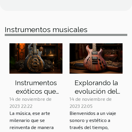
Instrumentos musicales
Instrumentos
Explorando la
exóticos que
evolución del
están
diseño de
14 de noviembre de
14 de noviembre de
2023 22:22
2023 22:05
revolucionando
guitarras
La música, ese arte
Bienvenidos a un viaje
la música
eléctricas
milenario que se
sonoro y estético a
reinventa de manera
través del tiempo,